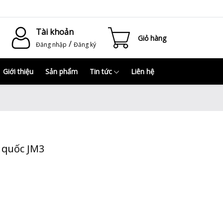
Tài khoản
Giỏ hàng
/
Đăng nhập
Đăng ký
Giới thiệu
Sản phẩm
Tin tức
Liên hệ
g quốc JM3