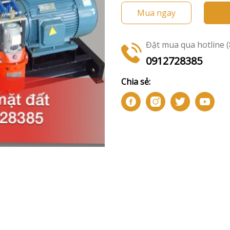
Mua ngay
Đặt mua qua hotline (8
0912728385
Chia sẻ: