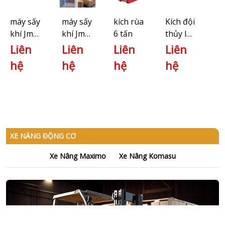
máy sấy
máy sấy
kích rùa
Kích đội
khí Jmec
khí Jmec
6 tấn
thủy lực
J2E-
J2E-
Masada
Liên
Liên
Liên
Liên
15GP
40GP
MS-5Y
hệ
hệ
hệ
hệ
XE NÂNG ĐỘNG CƠ
Xe Nâng Maximo
Xe Nâng Komasu