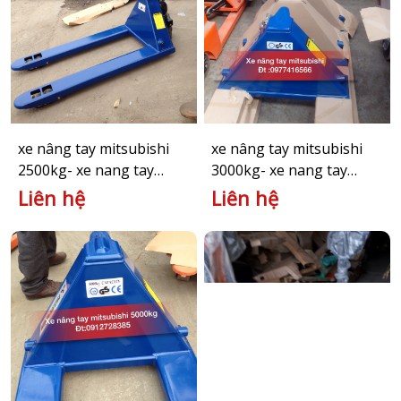
xe nâng tay mitsubishi
xe nâng tay mitsubishi
2500kg- xe nang tay
3000kg- xe nang tay
BF25
BF30M
Liên hệ
Liên hệ