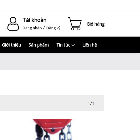
Tài khoản
Giỏ hàng
/
Đăng nhập
Đăng ký
Giới thiệu
Sản phẩm
Tin tức
Liên hệ
1
/
1